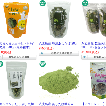
のまんま天日干し パパイ
八丈島産 乾燥あしたば 20g
八丈島産 乾燥あ
の葉 40g〈最終在庫〉
20g ※2個セッ
¥750
(税込)
50
(税込)
¥1,400
(税込)
カルコン」たっぷり 乾燥
八丈島産 あしたば微粉末
【アウトレット】