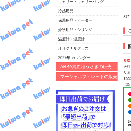
キャリー・キャリーバッグ
冷感用品
87
保温用品・ヒーター
介護用品・シリンジ
温度計・湿度計
オリジナルグッズ
2027年 カレンダー
発送
ARBA純血種うさぎの販売
送料
りま
マーシャルフェレットの販売
1配
はあ