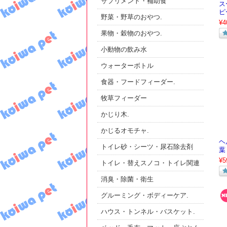
サプリメント・補助食
ス
ピ
野菜・野草のおやつ.
¥4
果物・穀物のおやつ.
小動物の飲み水
ウォーターボトル
食器・フードフィーダー.
牧草フィーダー
かじり木.
かじるオモチャ.
ヘ
トイレ砂・シーツ・尿石除去剤
葉 
¥5
トイレ・替えスノコ・トイレ関連
消臭・除菌・衛生
グルーミング・ボディーケア.
ハウス・トンネル・バスケット.