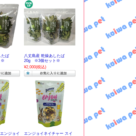
したば
八丈島産 乾燥あしたば
ト※
20g ※3個セット※
¥2,000
(税込)
エンジョイ
エンジョイネイチャー スイ