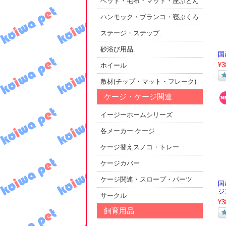
ベッド・毛布・マット・座ぶとん
ハンモック・ブランコ・寝ぶくろ
ステージ・ステップ.
砂浴び用品.
国
¥3
ホイール
敷材(チップ・マット・フレーク)
ケージ・ケージ関連
イージーホームシリーズ
各メーカー ケージ
ケージ替えスノコ・トレー
ケージカバー
ケージ関連・スロープ・パーツ
国
ジ
サークル
¥3
飼育用品