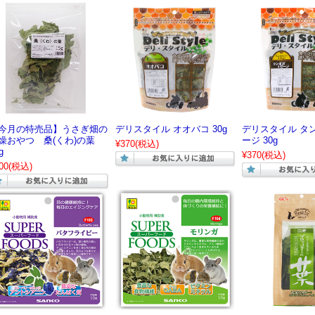
今月の特売品】うさぎ畑の
デリスタイル オオバコ 30g
デリスタイル タ
燥おやつ 桑(くわ)の葉
ージ 30g
¥370
(税込)
g
¥370
(税込)
00
(税込)