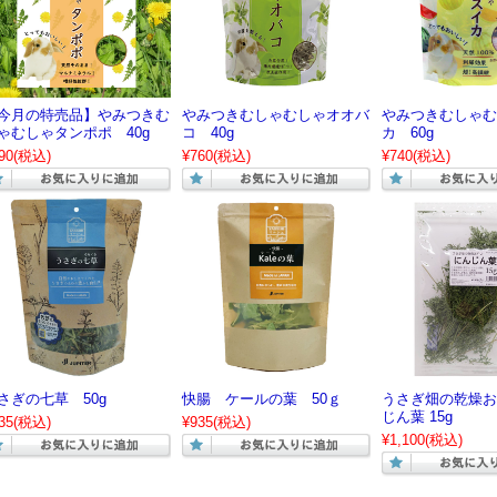
今月の特売品】やみつきむ
やみつきむしゃむしゃオオバ
やみつきむしゃむ
ゃむしゃタンポポ 40g
コ 40g
カ 60g
90
(税込)
¥760
(税込)
¥740
(税込)
さぎの七草 50g
快腸 ケールの葉 50ｇ
うさぎ畑の乾燥お
じん葉 15g
35
(税込)
¥935
(税込)
¥1,100
(税込)