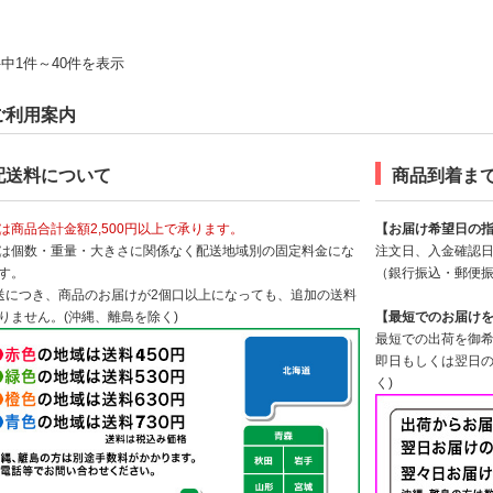
件中1件～40件を表示
ご利用案内
配送料について
商品到着ま
は商品合計金額2,500円以上で承ります。
【お届け希望日の
は個数・重量・大きさに関係なく配送地域別の固定料金にな
注文日、入金確認日
す。
（銀行振込・郵便
送につき、商品のお届けが2個口以上になっても、追加の送料
りません。(沖縄、離島を除く)
【最短でのお届け
最短での出荷を御希
即日もしくは翌日の
く)