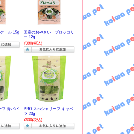
ール 15g
国産のおやさい ブロッコリ
ー 12g
¥380
(税込)
ーフ 青パパ
PRO スぺシャリーフ キャベ
ツ 20g
¥600
(税込)