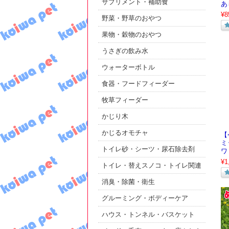
サプリメント・補助食
あ
¥8
野菜・野草のおやつ
果物・穀物のおやつ
うさぎの飲み水
ウォーターボトル
食器・フードフィーダー
牧草フィーダー
かじり木
かじるオモチャ
【
ミ
トイレ砂・シーツ・尿石除去剤
ワ
¥1
トイレ・替えスノコ・トイレ関連
消臭・除菌・衛生
グルーミング・ボディーケア
ハウス・トンネル・バスケット