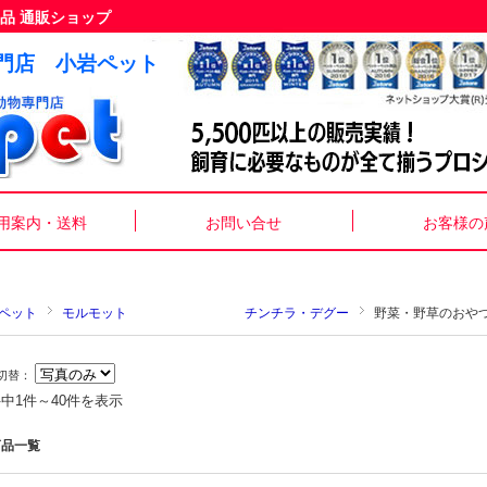
品 通販ショップ
門店 小岩ペット
用案内・送料
お問い合せ
お客様の
ペット
モルモット チンチラ・デグー
野菜・野草のおやつ
切替：
件中1件～40件を表示
商品一覧