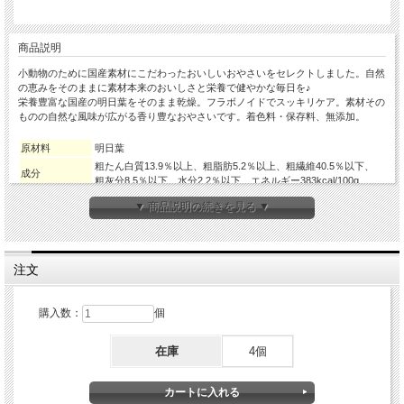
商品説明
小動物のために国産素材にこだわったおいしいおやさいをセレクトしました。自然
の恵みをそのままに素材本来のおいしさと栄養で健やかな毎日を♪
栄養豊富な国産の明日葉をそのまま乾燥。フラボノイドでスッキリケア。素材その
ものの自然な風味が広がる香り豊なおやさいです。着色料・保存料、無添加。
原材料
明日葉
粗たん白質13.9％以上、粗脂肪5.2％以上、粗繊維40.5％以下、
成分
粗灰分8.5％以下、水分2.2％以下、エネルギー383kcal/100g
内容量
8g
▼ 商品説明の続きを見る ▼
メーカー
ナチュラルペットフーズ
対象ペット
うさぎ・モルモット・チンチラ・デグー・他の小動物
原産国
日本
注文
購入数：
個
在庫
4個