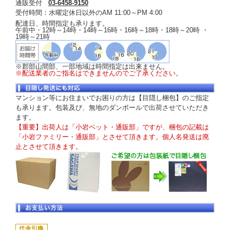
通販受付
03-6458-9150
受付時間：水曜定休日以外のAM 11:00～PM 4:00
配達日、時間指定も承ります。
午前中・12時～14時・14時～16時・16時～18時・18時～20時 ・
19時～21時
※郡部山間部、一部地域は時間指定は出来ません。
※配送業者のご指名はできませんのでご了承ください。
マンション等にお住まいでお困りの方は【目隠し梱包】のご指定
も承ります。包装及び、無地のダンボールで出荷させていただき
ます。
【重要】出荷人は「小岩ペット・通販部」ですが、梱包の記載は
「小岩ファミリー・通販部」とさせて頂きます。個人名発送は廃
止とさせて頂きます。