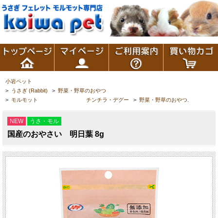
小岩ペット
>
うさぎ (Rabbit)
>
野菜・野草のおやつ
>
モルモット チンチラ・デグー
>
野菜・野草のおやつ.
NEW
うさ・モル
国産のおやさい 明日葉 8g