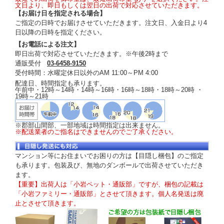
文日より、即日もしくは翌日の出荷で対応させていただきます。
【お届け日を指定される場合】
ご指定の日時でお届けさせていただきます。注文日、入金日より4
日以降の日時を指定ください。
【お電話による注文】
即日出荷で対応させていただきます。※午後2時まで
通販受付
03-6458-9150
受付時間：水曜定休日以外のAM 11:00～PM 4:00
配達日、時間指定も承ります。
午前中・12時～14時・14時～16時・16時～18時・18時～20時 ・
19時～21時
※郡部山間部、一部地域は時間指定は出来ません。
※配送業者のご指名はできませんのでご了承ください。
マンション等にお住まいでお困りの方は【目隠し梱包】のご指定
も承ります。包装及び、無地のダンボールで出荷させていただき
ます。
【重要】出荷人は「小岩ペット・通販部」ですが、梱包の記載は
「小岩ファミリー・通販部」とさせて頂きます。個人名発送は廃
止とさせて頂きます。