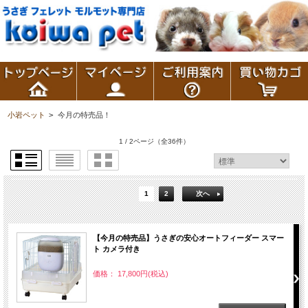
小岩ペット
>
今月の特売品！
1 / 2ページ
（全36件）
1
2
次へ
【今月の特売品】うさぎの安心オートフィーダー スマー
ト カメラ付き
価格： 17,800円(税込)