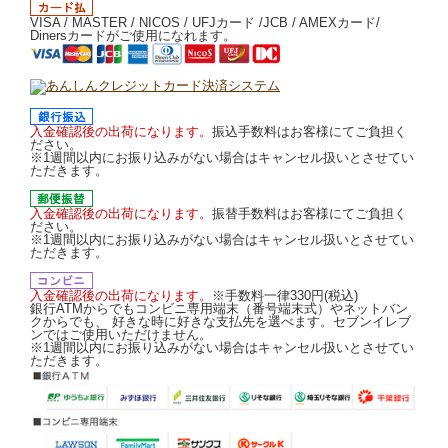
VISA / MASTER / NICOS / UFJカード /JCB / AMEXカード/
Dinersカードがご使用になれます。
入金確認後の出荷になります。
振込手数料はお客様にてご負担く
ださい。
※1週間以内にお振り込みがない場合はキャンセル扱いとさせてい
ただきます。
入金確認後の出荷になります。
振替手数料はお客様にてご負担く
ださい。
※1週間以内にお振り込みがない場合はキャンセル扱いとさせてい
ただきます。
入金確認後の出荷になります。
※手数料一律330円(税込)
銀行ATMからでもコンビニ専用端末（番号端末式）やネットバン
クからでも、 好きな時に好きな支払先を選べます。セブンイレブ
ンではご使用いただけません。
※1週間以内にお振り込みがない場合はキャンセル扱いとさせてい
ただきます。