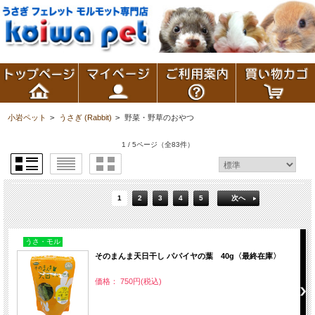
小岩ペット
>
うさぎ (Rabbit)
>
野菜・野草のおやつ
1 / 5ページ
（全83件）
1
2
3
4
5
次へ
うさ・モル
そのまんま天日干し パパイヤの葉 40g〈最終在庫〉
価格： 750円(税込)