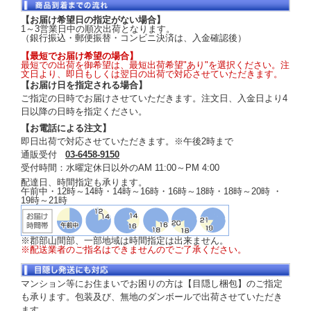
【お届け希望日の指定がない場合】
1～3営業日中の順次出荷となります。
（銀行振込・郵便振替・コンビニ決済は、入金確認後）
【最短でお届け希望の場合】
最短での出荷を御希望は、最短出荷希望"あり"を選択ください。注
文日より、即日もしくは翌日の出荷で対応させていただきます。
【お届け日を指定される場合】
ご指定の日時でお届けさせていただきます。注文日、入金日より4
日以降の日時を指定ください。
【お電話による注文】
即日出荷で対応させていただきます。※午後2時まで
通販受付
03-6458-9150
受付時間：水曜定休日以外のAM 11:00～PM 4:00
配達日、時間指定も承ります。
午前中・12時～14時・14時～16時・16時～18時・18時～20時 ・
19時～21時
※郡部山間部、一部地域は時間指定は出来ません。
※配送業者のご指名はできませんのでご了承ください。
マンション等にお住まいでお困りの方は【目隠し梱包】のご指定
も承ります。包装及び、無地のダンボールで出荷させていただき
ます。