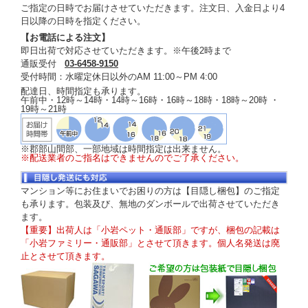
ご指定の日時でお届けさせていただきます。注文日、入金日より4
日以降の日時を指定ください。
【お電話による注文】
即日出荷で対応させていただきます。※午後2時まで
通販受付
03-6458-9150
受付時間：水曜定休日以外のAM 11:00～PM 4:00
配達日、時間指定も承ります。
午前中・12時～14時・14時～16時・16時～18時・18時～20時 ・
19時～21時
※郡部山間部、一部地域は時間指定は出来ません。
※配送業者のご指名はできませんのでご了承ください。
マンション等にお住まいでお困りの方は【目隠し梱包】のご指定
も承ります。包装及び、無地のダンボールで出荷させていただき
ます。
【重要】出荷人は「小岩ペット・通販部」ですが、梱包の記載は
「小岩ファミリー・通販部」とさせて頂きます。個人名発送は廃
止とさせて頂きます。