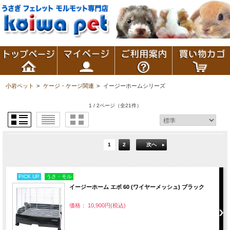
小岩ペット
>
ケージ・ケージ関連
>
イージーホームシリーズ
1 / 2ページ
（全21件）
1
2
次へ
PICK UP
うさ・モル
イージーホーム エボ 60 (ワイヤーメッシュ) ブラック
価格： 10,900円(税込)