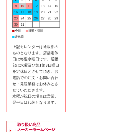
9
10
11
12
13
14
15
16
17
18
19
20
21
22
23
24
25
26
27
28
29
30
31
■
■
今日
日曜・祝日
■
定休日
上記カレンダーは通販部の
ものとなります。店舗定休
日は毎週水曜日です。通販
部は水曜及び第1第3日曜日
を定休日とさせて頂き、お
電話での注文・お問い合わ
せ・発送業務はお休みとさ
せていただきます。
水曜が祝日の場合は営業。
翌平日は代休となります。