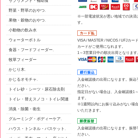
サプリメント・補助食
野菜・野草のおやつ.
※一部電波状況が悪い地域での決済
果物・穀物のおやつ.
す。
小動物の飲み水
ウォーターボトル
VISA / MASTER / NICOS / UFJカード
カードがご使用になれます。
食器・フードフィーダー.
1～3営業日中の順次出荷となります
牧草フィーダー
かじり木.
かじるオモチャ.
入金確認後の出荷になります。振込
ださい。
トイレ砂・シーツ・尿石除去剤
指定日がない場合は、入金確認後1
ます。
トイレ・替えスノコ・トイレ関連
※1週間以内にお振り込みがない場
消臭・除菌・衛生
いただきます。
グルーミング・ボディーケア.
入金確認後の出荷になります。振替
ハウス・トンネル・バスケット.
ださい。