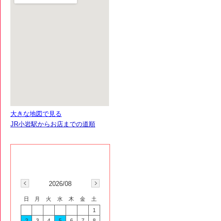
大きな地図で見る
JR小岩駅からお店までの道順
2026/08
日
月
火
水
木
金
土
1
2
3
4
5
6
7
8