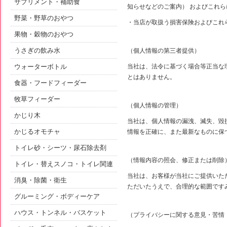
サプリメント・補助食
知らせなどのご案内） およびこれ
野菜・野草のおやつ
・当店が取扱う損害保険およびこれ
果物・穀物のおやつ
うさぎの飲み水
（個人情報の第三者提供）
ウォーターボトル
当社は、法令に基づく場合等正当な
とはありません。
食器・フードフィーダー
牧草フィーダー
（個人情報の管理）
かじり木
当社は、個人情報の漏洩、滅失、毀
かじるオモチャ
情報を正確に、また最新なものに保
トイレ砂・シーツ・尿石除去剤
（情報内容の照会、修正または削除
トイレ・替えスノコ・トイレ関連
当社は、お客様が当社にご提供いた
消臭・除菌・衛生
ただいたうえで、合理的な範囲です
グルーミング・ボディーケア
ハウス・トンネル・バスケット
（プライバシーに関する意見・苦情