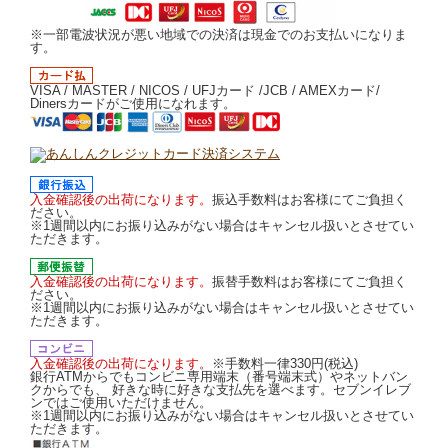
※一部電波状況が悪い地域での決済は現金でのお支払いになりま
す。
VISA / MASTER / NICOS / UFJカード /JCB / AMEXカード/
Dinersカードがご使用になれます。
入金確認後の出荷になります。
振込手数料はお客様にてご負担く
ださい。
※1週間以内にお振り込みがない場合はキャンセル扱いとさせてい
ただきます。
入金確認後の出荷になります。
振替手数料はお客様にてご負担く
ださい。
※1週間以内にお振り込みがない場合はキャンセル扱いとさせてい
ただきます。
入金確認後の出荷になります。
※手数料一律330円(税込)
銀行ATMからでもコンビニ専用端末（番号端末式）やネットバン
クからでも、 好きな時に好きな支払先を選べます。セブンイレブ
ンではご使用いただけません。
※1週間以内にお振り込みがない場合はキャンセル扱いとさせてい
ただきます。