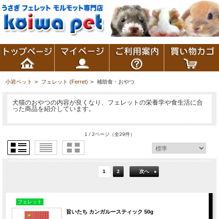
小岩ペット
>
フェレット (Ferret)
>
補助食・おやつ
犬猫のおやつの内容が良くなり、フェレットの栄養学や食生活に合
った商品を紹介しています。
1 / 2ページ
（全29件）
1
2
次へ
フェレット
旨いたち カンガルースティック 50g