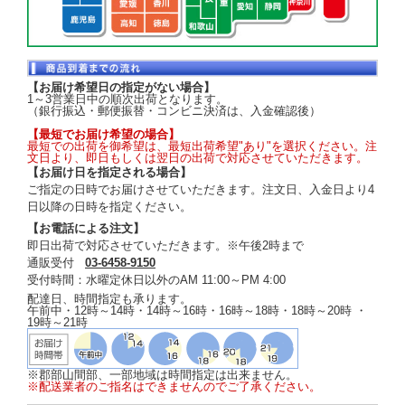
【お届け希望日の指定がない場合】
1～3営業日中の順次出荷となります。
（銀行振込・郵便振替・コンビニ決済は、入金確認後）
【最短でお届け希望の場合】
最短での出荷を御希望は、最短出荷希望"あり"を選択ください。注
文日より、即日もしくは翌日の出荷で対応させていただきます。
【お届け日を指定される場合】
ご指定の日時でお届けさせていただきます。注文日、入金日より4
日以降の日時を指定ください。
【お電話による注文】
即日出荷で対応させていただきます。※午後2時まで
通販受付
03-6458-9150
受付時間：水曜定休日以外のAM 11:00～PM 4:00
配達日、時間指定も承ります。
午前中・12時～14時・14時～16時・16時～18時・18時～20時 ・
19時～21時
※郡部山間部、一部地域は時間指定は出来ません。
※配送業者のご指名はできませんのでご了承ください。