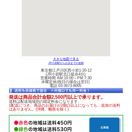
大きな地図で見る
JR小岩駅からお店までの道順
東京都江戸川区西小岩1-20-12
(JR小岩駅北口徒歩4分)
営業時間 AM:10:00～PM:7:30
水曜定休(祝日の場合は翌日)
電話 03-3673-9005
発送は商品合計金額2,500円以上で承ります。
送料は配送地域別の固定料金になります。
1配送につき、商品のお届けが2個口以上になっても、追加の送料
はありません。(沖縄、離島を除く)