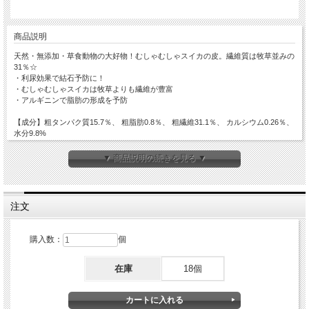
商品説明
天然・無添加・草食動物の大好物！むしゃむしゃスイカの皮。繊維質は牧草並みの
31％☆
・利尿効果で結石予防に！
・むしゃむしゃスイカは牧草よりも繊維が豊富
・アルギニンで脂肪の形成を予防
【成分】粗タンパク質15.7％、 粗脂肪0.8％、 粗繊維31.1％、 カルシウム0.26％、
水分9.8%
スイカの皮？これがやみつきになるほどよく食べてくれます。内容もたっぷりの
▼ 商品説明の続きを見る ▼
60g。あたらしい定番おやつの仲間入りです。
内容量：60g（ベトナム産）
メーカー：川井
注文
対象ペット：うさぎ・チンチラ・モルモット・他の草食動物
購入数：
個
在庫
18個