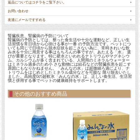
返品についてはコチラをご覧下さい。
内容量：2L
お問い合わせ
メーカー：エヌ・シー
対象ペット：うさぎ・フェレット・モルモット・小動物全般
友達にメールですすめる
腎臓疾患、腎臓病の予防について
腎臓病の予防としては、整った食生活や十分な運動など、正しい生
活習慣を常日頃から心掛ける事が一番 の予防方法です。ペットにつ
いても同じで日頃から脱水症状を起こさない為に、常時きれいな飲
み水を十分に用意する事はもちろんの事ですが、あたえる「水」 選
びが重要となります。特に硬水といわれるナトリウムやマグネシウ
ム、カルシウムが多く含まれている、人間用のミネラルウォーター
はミネラル過多のため小 さな動物には結石などの腎臓疾患を起こす
原因にもなりかねません。「みんなの水」は超微細ろ過により、ナ
トリウムをはじめとしたミネラル成分などを可能な 限り除去いたし
ました。高純度0の超軟水「みんなの水」は、正しい食生活、生活習
慣と併用する事でペットの健康維持をサポートします。
その他のおすすめ商品