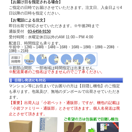
【お届け日を指定される場合】
ご指定の日時でお届けさせていただきます。注文日、入金日より4
日以降の日時を指定ください。
【お電話による注文】
即日出荷で対応させていただきます。※午後2時まで
通販受付
03-6458-9150
受付時間：水曜定休日以外のAM 11:00～PM 4:00
配達日、時間指定も承ります。
午前中・12時～14時・14時～16時・16時～18時・18時～20時 ・
19時～21時
※郡部山間部、一部地域は時間指定は出来ません。
※配送業者のご指名はできませんのでご了承ください。
マンション等にお住まいでお困りの方は【目隠し梱包】のご指定
も承ります。包装及び、無地のダンボールで出荷させていただき
ます。
【重要】出荷人は「小岩ペット・通販部」ですが、梱包の記載は
「小岩ファミリー・通販部」とさせて頂きます。個人名発送は廃
止とさせて頂きます。