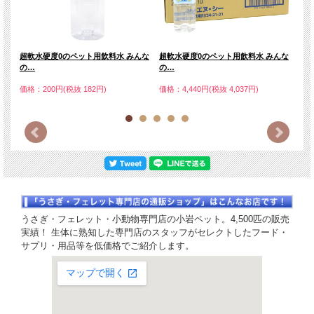
超軟水硬度0のペット用飲料水 みんな
超軟水硬度0のペット用飲料水 みんな
魔法
の…
の…
価格
価格：200円(税抜 182円)
価格：4,440円(税抜 4,037円)
腎臓疾患、腎臓病の予防について
腎臓病の予防としては、整った食生活や十分な運動など、正しい生活習慣を常日頃
から心掛ける事が一番の予防方法です。ペットについても同じで日頃から脱水症状
を起こさない為に、常時きれいな飲み水を十分に用意する事はもちろんの事です
が、あたえる「水」選びが重要となります。特に硬水といわれるナトリウムやマグ
ネシウム、カルシウムが多く含まれている、人間用のミネラルウォーターはミネラ
うさぎ・フェレット・小動物専門店の小岩ペット。4,500匹の販売
ル過多のため小さな動物には結石などの腎臓疾患を起こす原因にもなりかねませ
ん。「みんなの水」は超微細ろ過により、ナトリウムをはじめとしたミネラル成分
実績！ 生体に熟知した専門店のスタッフがセレクトしたフード・
などを可能な限り除去いたしました。高純度0の超軟水「みんなの水」は、正しい
サプリ・用品等を低価格でご紹介します。
食生活、生活習慣と併用する事でペットの健康維持をサポートします。