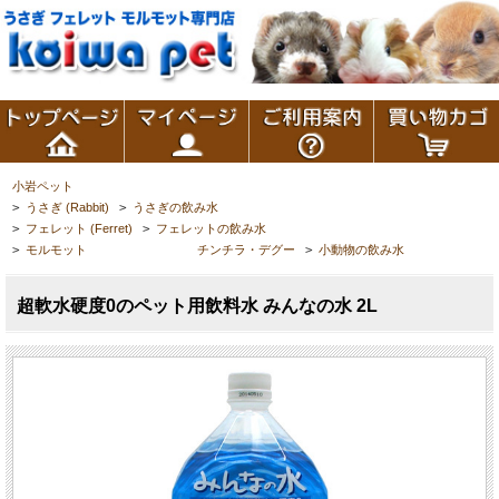
小岩ペット
>
うさぎ (Rabbit)
>
うさぎの飲み水
>
フェレット (Ferret)
>
フェレットの飲み水
>
モルモット チンチラ・デグー
>
小動物の飲み水
超軟水硬度0のペット用飲料水 みんなの水 2L