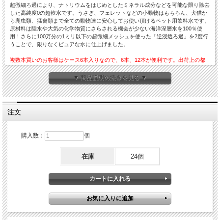
超微細ろ過により、ナトリウムをはじめとしたミネラル成分などを可能な限り除去
した高純度0の超軟水です。うさぎ、フェレットなどの小動物はもちろん、犬猫か
ら爬虫類、猛禽類まで全ての動物達に安心してお使い頂けるペット用飲料水です。
原材料は陸水や大気の化学物質にさらされる機会が少ない海洋深層水を100％使
用！さらに100万分の1ミリ以下の超微細メッシュを使った「逆浸透ろ過」を2度行
うことで、限りなくピュアな水に仕上げました。
複数本買いのお客様はケース6本入りなので、6本、12本が便利です。出荷上の都
合で、1回のお買い物で24本までとさせていただきます。
▼ 商品説明の続きを見る ▼
【みんなの水5つの安心】
1.硬度0の超軟水だから安心
超微細ろ過を行うことにより、ナトリウムをはじめとしたミネラル成分などを可能
な限り除去。ペットに優しい硬度0の超軟水に仕上げました。
注文
2.毎日の健康維持のために常に持っておけば安心
暑い日だけでなく寒い日も水分補給は重要。お出掛けの際の水分補給として「みん
なの水」を携帯しておけばいつも安心。
購入数：
個
3.もしもの時のために非常用として備えておけば安心
非常用として不可欠なものが水。いざ!という時のために安心の「みんなの水」を
非常用飲料水として保存しておきましょう。
在庫
24個
4.ピュアな海洋深層水が原料だから安心
みんなの水は陸地から離れているため、地上からの化学物質などによる汚染がな
く、光も届かないため細菌も少ない清浄な水である海洋深層水を原料としていま
す。
5.放射能未検出測定水だから安心
「みんなの水」は製造日ロット毎ごとに放射能測定器で測定。ヨウ素131、及びセ
シウム134、137の放射能未検出を確認します。水道水では心配という飼い主さん
も安心してご使用いただけます。