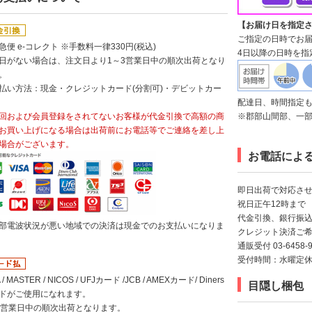
【お届け日を指定
ご指定の日時でお
急便 e-コレクト ※手数料一律330円(税込)
4日以降の日時を指
日がない場合は、注文日より1～3営業日中の順次出荷となり
。
払い方法：現金・クレジットカード(分割可)・デビットカー
配達日、時間指定
回および会員登録をされてないお客様が代金引換で高額の商
※郡部山間部、一
お買い上げになる場合は出荷前にお電話等でご連絡を差し上
場合がございます。
お電話によ
即日出荷で対応させ
祝日正午12時まで
代金引換、銀行振
部電波状況が悪い地域での決済は現金でのお支払いになりま
クレジット決済ご希
通販受付 03-6458-9
受付時間：水曜定休日以
A / MASTER / NICOS / UFJカード /JCB / AMEXカード/ Diners
目隠し梱包
ドがご使用になれます。
3営業日中の順次出荷となります。