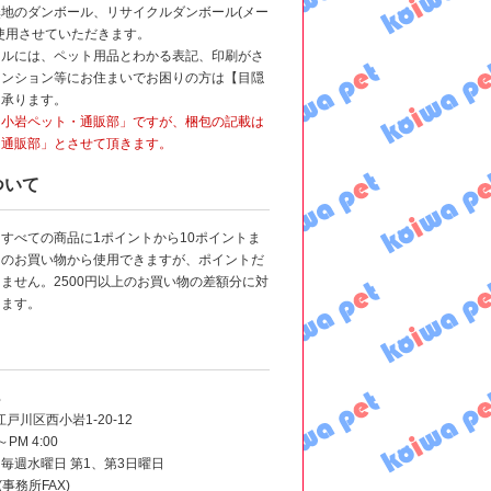
地のダンボール、リサイクルダンボール(メー
使用させていただきます。
ールには、ペット用品とわかる表記、印刷がさ
マンション等にお住まいでお困りの方は【目隠
も承ります。
「小岩ペット・通販部」ですが、梱包の記載は
・通販部」とさせて頂きます。
ついて
すべての商品に1ポイントから10ポイントま
回のお買い物から使用できますが、ポイントだ
ません。2500円以上のお買い物の差額分に対
けます。
部
江戸川区西小岩1-20-12
PM 4:00
毎週水曜日 第1、第3日曜日
3(事務所FAX)