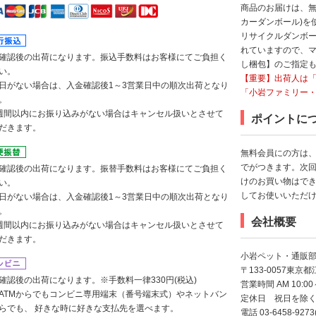
商品のお届けは、無
カーダンボール)を
リサイクルダンボ
れていますので、
確認後の出荷になります。振込手数料はお客様にてご負担く
し梱包】のご指定
い。
【重要】出荷人は
日がない場合は、入金確認後1～3営業日中の順次出荷となり
「小岩ファミリー
。
週間以内にお振り込みがない場合はキャンセル扱いとさせて
ポイントに
だきます。
無料会員にの方は、
でがつきます。次
確認後の出荷になります。振替手数料はお客様にてご負担く
けのお買い物はでき
い。
してお使いいただ
日がない場合は、入金確認後1～3営業日中の順次出荷となり
。
会社概要
週間以内にお振り込みがない場合はキャンセル扱いとさせて
だきます。
小岩ペット・通販
〒133-0057東京都
確認後の出荷になります。※手数料一律330円(税込)
営業時間 AM 10:00～
ATMからでもコンビニ専用端末（番号端末式）やネットバン
定休日 祝日を除く
らでも、 好きな時に好きな支払先を選べます。
電話 03-6458-927