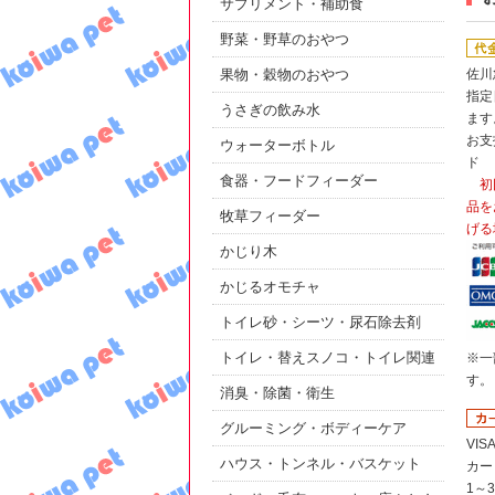
サプリメント・補助食
野菜・野草のおやつ
佐川
果物・穀物のおやつ
指定
うさぎの飲み水
ます
お支
ウォーターボトル
ド
食器・フードフィーダー
初
品を
牧草フィーダー
げる
かじり木
かじるオモチャ
トイレ砂・シーツ・尿石除去剤
トイレ・替えスノコ・トイレ関連
※一
す。
消臭・除菌・衛生
グルーミング・ボディーケア
VIS
ハウス・トンネル・バスケット
カー
1～