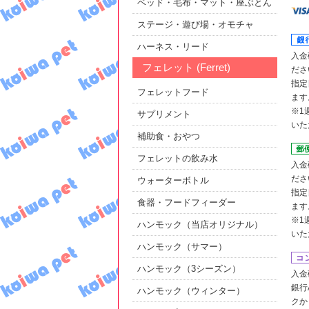
ベッド・毛布・マット・座ぶとん
ステージ・遊び場・オモチャ
ハーネス・リード
入金
フェレット (Ferret)
ださ
指定
フェレットフード
ます
※1
サプリメント
いた
補助食・おやつ
フェレットの飲み水
入金
ださ
ウォーターボトル
指定
食器・フードフィーダー
ます
※1
ハンモック（当店オリジナル）
いた
ハンモック（サマー）
ハンモック（3シーズン）
入金
銀行
ハンモック（ウィンター）
クか