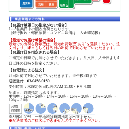
【お届け希望日の指定がない場合】
1～3営業日中の順次出荷となります。
（銀行振込・郵便振替・コンビニ決済は、入金確認後）
【最短でお届け希望の場合】
最短での出荷を御希望は、最短出荷希望"あり"を選択ください。注
文日より、即日もしくは翌日の出荷で対応させていただきます。
【お届け日を指定される場合】
ご指定の日時でお届けさせていただきます。注文日、入金日より4
日以降の日時を指定ください。
【お電話による注文】
即日出荷で対応させていただきます。※午後2時まで
通販受付
03-6458-9150
受付時間：水曜定休日以外のAM 11:00～PM 4:00
配達日、時間指定も承ります。
午前中・12時～14時・14時～16時・16時～18時・18時～20時 ・
19時～21時
※郡部山間部、一部地域は時間指定は出来ません。
※配送業者のご指名はできませんのでご了承ください。