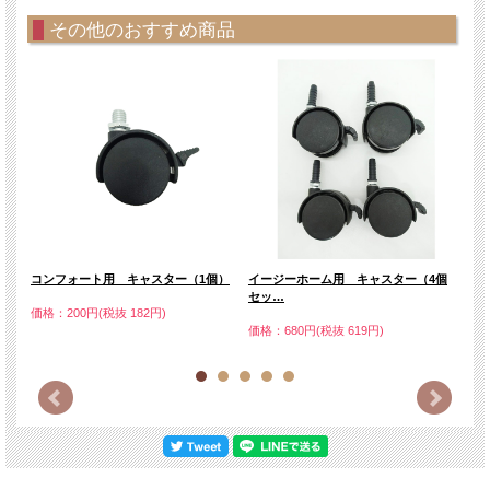
その他のおすすめ商品
リ
コンフォート用 キャスター（1個）
イージーホーム用 キャスター（4個
イー
セッ…
個）
価格：200円(税抜 182円)
価格：680円(税抜 619円)
価格