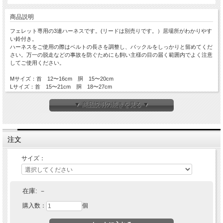
商品説明
フェレット専用の3連ハーネスです。(リードは別売りです。）居場所がわかりやす
い鈴付き。
ハーネスをご使用の際はベルトの長さを調整し、バックルをしっかりと留めてくだ
さい。万一の脱走などの事故を防ぐためにも飼い主様の目の届く範囲内でよく注意
してご使用ください。
Mサイズ：首 12〜16cm 胴 15〜20cm
Lサイズ：首 15〜21cm 胴 18〜27cm
メーカー：NC
対象ペット：フェレット
▼ 商品説明の続きを見る ▼
注文
サイズ：
在庫:
－
購入数：
個