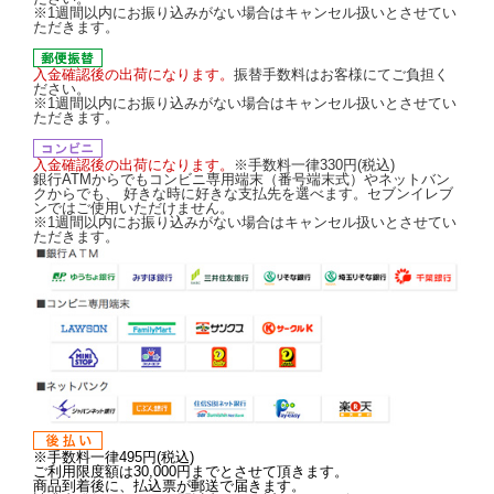
※1週間以内にお振り込みがない場合はキャンセル扱いとさせてい
ただきます。
入金確認後の出荷になります。
振替手数料はお客様にてご負担く
ださい。
※1週間以内にお振り込みがない場合はキャンセル扱いとさせてい
ただきます。
入金確認後の出荷になります。
※手数料一律330円(税込)
銀行ATMからでもコンビニ専用端末（番号端末式）やネットバン
クからでも、 好きな時に好きな支払先を選べます。セブンイレブ
ンではご使用いただけません。
※1週間以内にお振り込みがない場合はキャンセル扱いとさせてい
ただきます。
※手数料一律495円(税込)
ご利用限度額は30,000円までとさせて頂きます。
商品到着後に、払込票が郵送で届きます。