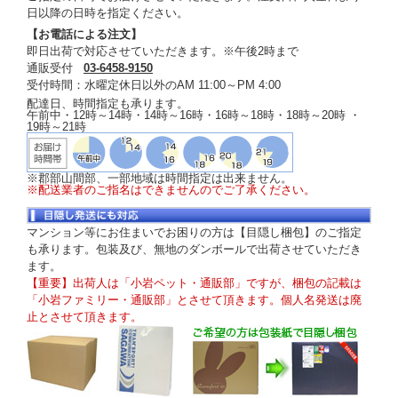
日以降の日時を指定ください。
【お電話による注文】
即日出荷で対応させていただきます。※午後2時まで
通販受付
03-6458-9150
受付時間：水曜定休日以外のAM 11:00～PM 4:00
配達日、時間指定も承ります。
午前中・12時～14時・14時～16時・16時～18時・18時～20時 ・
19時～21時
※郡部山間部、一部地域は時間指定は出来ません。
※配送業者のご指名はできませんのでご了承ください。
マンション等にお住まいでお困りの方は【目隠し梱包】のご指定
も承ります。包装及び、無地のダンボールで出荷させていただき
ます。
【重要】出荷人は「小岩ペット・通販部」ですが、梱包の記載は
「小岩ファミリー・通販部」とさせて頂きます。個人名発送は廃
止とさせて頂きます。