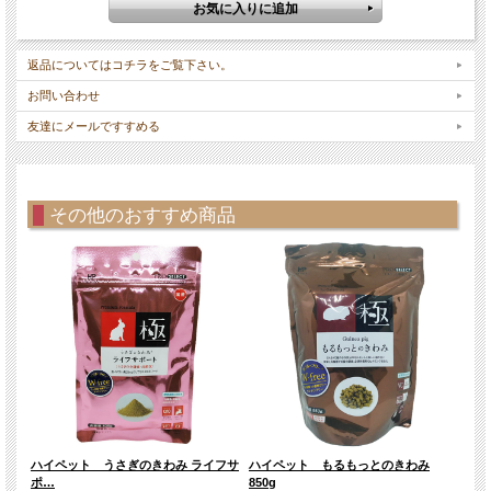
返品についてはコチラをご覧下さい。
お問い合わせ
友達にメールですすめる
その他のおすすめ商品
ハイ
ハイペット もるもっとのきわみ
ハイペット うさぎのきわみ ライフサ
350
850g
ポ…