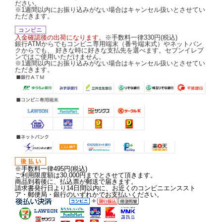
ださい。
※1週間以内にお振り込みがない場合はキャンセル扱いとさせてい
ただきます。
入金確認後の出荷になります。
※手数料一律330円(税込)
銀行ATMからでもコンビニ専用端末（番号端末式）やネットバン
クからでも、 好きな時に好きな支払先を選べます。セブンイレブ
ンではご使用いただけません。
※1週間以内にお振り込みがない場合はキャンセル扱いとさせてい
ただきます。
※手数料一律495円(税込)
ご利用限度額は30,000円までとさせて頂きます。
商品到着後に、払込票が郵送で届きます。
請求書発行日より14日間以内に、お近くのコンビニエンススト
ア・郵便局・銀行のいずれかでお支払いください。