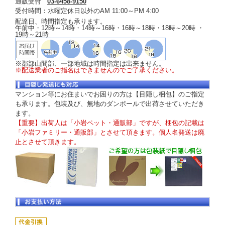
通販受付
03-6458-9150
受付時間：水曜定休日以外のAM 11:00～PM 4:00
配達日、時間指定も承ります。
午前中・12時～14時・14時～16時・16時～18時・18時～20時 ・
19時～21時
※郡部山間部、一部地域は時間指定は出来ません。
※配送業者のご指名はできませんのでご了承ください。
マンション等にお住まいでお困りの方は【目隠し梱包】のご指定
も承ります。包装及び、無地のダンボールで出荷させていただき
ます。
【重要】出荷人は「小岩ペット・通販部」ですが、梱包の記載は
「小岩ファミリー・通販部」とさせて頂きます。個人名発送は廃
止とさせて頂きます。