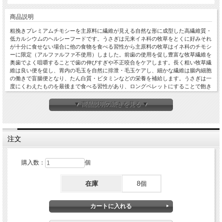
商品説明
粗挽きプレミアムチモシーを主原料に繊維が見える自然な形に成型した高繊維質・
低カルシウムのヘルシーフードです。うさぎは元来イネ科の牧草をとくに好みそれ
が十分に食せない場合に他の食物を食べる習性から主原料の牧草はイネ科のチモシ
ーに限定（アルファルファ不使用）しました。前歯の使用を促し豊富な牧草繊維を
奥歯でよく咀嚼することで歯の伸びすぎや不正咬合をケアします。長く粗い牧草繊
維は良い便を促し、胃内の毛玉を自然に排泄・毛玉ケアし、細かな繊維は腸内細胞
の働きで盲腸便となり、たん白質・ビタミンなどの栄養を補給します。うさぎは一
度にくわえたものを最後まで食べる習性があり、ロングペレットにすることで飽き
ずに食べることができます。６か月齢以上のうさぎ用。獣医師共同開発商品。
▼ 商品説明の続きを見る ▼
粗たん白質13.0～15.0％、粗脂肪2.0～3.0％、粗繊維22.0～
成分
26.0％、粗灰分4.0～6.0％、水分10.0％以下、カルシウム0.3～
0.5％、約240Kcal/100g
牧草（チモシー）、小麦粉、きな粉、脱脂大豆粉、アミノ酸（リ
注文
ジン、メチオニン）、天然抽出ビタミンE、ビタミンA、ビタミ
原材料
ンD、ビタミンB群等ビタミンミックス、食塩、グルコン酸亜
鉛、硫酸鉄等ミネラルミックス、オリゴ糖、乳酸菌EC-12（殺菌
購入数：
個
処理）
内容量
750g
在庫
8個
メーカー
ハイペット
対象ペット
うさぎ