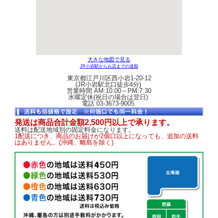
大きな地図で見る
JR小岩駅からお店までの道順
東京都江戸川区西小岩1-20-12
(JR小岩駅北口徒歩4分)
営業時間 AM:10:00～PM:7:30
水曜定休(祝日の場合は翌日)
電話 03-3673-9005
発送は商品合計金額2,500円以上で承ります。
送料は配送地域別の固定料金になります。
1配送につき、商品のお届けが2個口以上になっても、追加の送料
はありません。(沖縄、離島を除く)