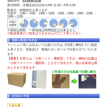
通販受付
03-6458-9150
受付時間：水曜定休日以外のAM 11:00～PM 4:00
配達日、時間指定も承ります。
午前中・12時～14時・14時～16時・16時～18時・18時～20時 ・
19時～21時
※郡部山間部、一部地域は時間指定は出来ません。
※配送業者のご指名はできませんのでご了承ください。
マンション等にお住まいでお困りの方は【目隠し梱包】のご指定
も承ります。包装及び、無地のダンボールで出荷させていただき
ます。
【重要】出荷人は「小岩ペット・通販部」ですが、梱包の記載は
「小岩ファミリー・通販部」とさせて頂きます。個人名発送は廃
止とさせて頂きます。