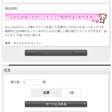
商品説明
おしゃれなチェック柄のフリースを使った定番サイズのもぐれるハンモックです。
底部分には中綿が入っているのでふんわり優しい寝心地でリラックスできます。あ
たたかくて洗いやすい形です。
素材：ポリエステル/コットン
サイズ：約40×35cm 取り付け部分約13cm
取り付け部：マジックテープ使用（折り返した状態です）
▼ 商品説明の続きを見る ▼
メーカー：レインボー
対象ペット：フェレット
注文
購入数：
個
在庫
1個