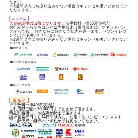
ださい。
※1週間以内にお振り込みがない場合はキャンセル扱いとさせてい
ただきます。
入金確認後の出荷になります。
※手数料一律330円(税込)
銀行ATMからでもコンビニ専用端末（番号端末式）やネットバン
クからでも、 好きな時に好きな支払先を選べます。セブンイレブ
ンではご使用いただけません。
※1週間以内にお振り込みがない場合はキャンセル扱いとさせてい
ただきます。
※手数料一律495円(税込)
ご利用限度額は30,000円までとさせて頂きます。
商品到着後に、払込票が郵送で届きます。
請求書発行日より14日間以内に、お近くのコンビニエンススト
ア・郵便局・銀行のいずれかでお支払いください。