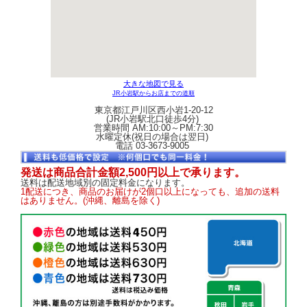
大きな地図で見る
JR小岩駅からお店までの道順
東京都江戸川区西小岩1-20-12
(JR小岩駅北口徒歩4分)
営業時間 AM:10:00～PM:7:30
水曜定休(祝日の場合は翌日)
電話 03-3673-9005
発送は商品合計金額2,500円以上で承ります。
送料は配送地域別の固定料金になります。
1配送につき、商品のお届けが2個口以上になっても、追加の送料
はありません。(沖縄、離島を除く)