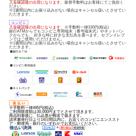
入金確認後の出荷になります。
振替手数料はお客様にてご負担く
ださい。
※1週間以内にお振り込みがない場合はキャンセル扱いとさせてい
ただきます。
入金確認後の出荷になります。
※手数料一律330円(税込)
銀行ATMからでもコンビニ専用端末（番号端末式）やネットバン
クからでも、 好きな時に好きな支払先を選べます。セブンイレブ
ンではご使用いただけません。
※1週間以内にお振り込みがない場合はキャンセル扱いとさせてい
ただきます。
※手数料一律495円(税込)
ご利用限度額は30,000円までとさせて頂きます。
商品到着後に、払込票が郵送で届きます。
請求書発行日より14日間以内に、お近くのコンビニエンススト
ア・郵便局・銀行のいずれかでお支払いください。