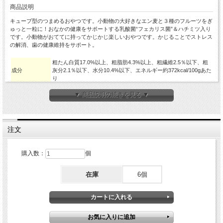
商品説明
キューブ型のつまめるおやつです。小動物の大好きなエン麦と３種のフルーツをぎ
ゅっと一粒に！おなかの健康をサポートする乳酸菌“フェカリス菌”＆ハチミツ入り
です。小動物がおててに持ってかじかじ楽しいおやつです。かじることでストレス
の解消、歯の健康維持をサポート。
粗たん白質17.0%以上、粗脂肪4.3%以上、粗繊維2.5％以下、粗
成分
灰分2.1％以下、水分10.4%以下、エネルギー約372kcal/100gあた
り
エン麦、リンゴ、ブドウ、マンゴー、馬鈴薯でん粉、キサンタン
原材料
▼ 商品説明の続きを見る ▼
ガム(増粘安定剤)、ハチミツ、乳酸菌(フェカリス菌)
内容量
8個入り
メーカー
ナチュラルペットフーズ
対象ペット
チンチラ・デグー・他の小動物
注文
購入数：
個
在庫
6個