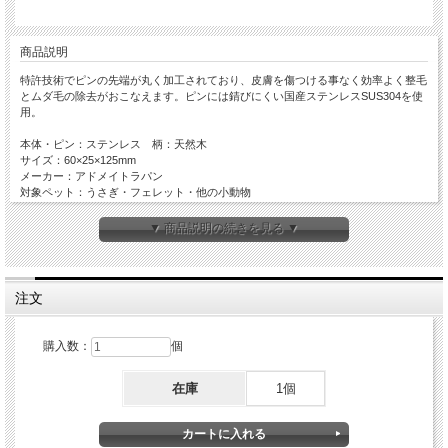
商品説明
特許技術でピンの先端が丸く加工されており、皮膚を傷つける事なく効率よく整毛
とムダ毛の除去がおこなえます。ピンには錆びにくい国産ステンレスSUS304を使
用。
本体・ピン：ステンレス 柄：天然木
サイズ：60×25×125mm
メーカー：アドメイトラパン
対象ペット：うさぎ・フェレット・他の小動物
▼ 商品説明の続きを見る ▼
注文
購入数：
個
在庫
1個