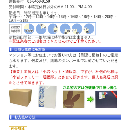
通販受付
03-6458-9150
受付時間：水曜定休日以外のAM 11:00～PM 4:00
配達日、時間指定も承ります。
午前中・12時～14時・14時～16時・16時～18時・18時～20時 ・
19時～21時
※郡部山間部、一部地域は時間指定は出来ません。
※配送業者のご指名はできませんのでご了承ください。
マンション等にお住まいでお困りの方は【目隠し梱包】のご指定
も承ります。包装及び、無地のダンボールで出荷させていただき
ます。
【重要】出荷人は「小岩ペット・通販部」ですが、梱包の記載は
「小岩ファミリー・通販部」とさせて頂きます。個人名発送は廃
止とさせて頂きます。