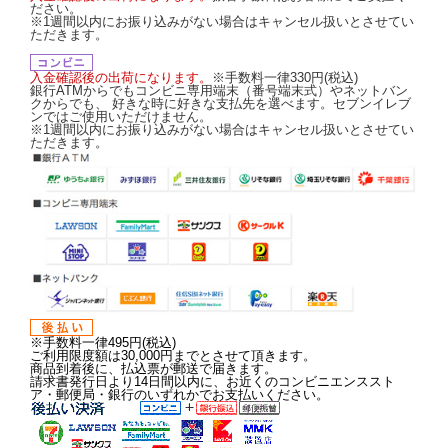
ださい。
※1週間以内にお振り込みがない場合はキャンセル扱いとさせてい
ただきます。
入金確認後の出荷になります。
※手数料一律330円(税込)
銀行ATMからでもコンビニ専用端末（番号端末式）やネットバン
クからでも、 好きな時に好きな支払先を選べます。セブンイレブ
ンではご使用いただけません。
※1週間以内にお振り込みがない場合はキャンセル扱いとさせてい
ただきます。
※手数料一律495円(税込)
ご利用限度額は30,000円までとさせて頂きます。
商品到着後に、払込票が郵送で届きます。
請求書発行日より14日間以内に、お近くのコンビニエンススト
ア・郵便局・銀行のいずれかでお支払いください。