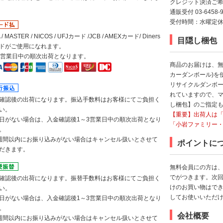
クレジット決済ご希
通販受付 03-6458-9
受付時間：水曜定休日以
A / MASTER / NICOS / UFJカード /JCB / AMEXカード/ Diners
目隠し梱包
ドがご使用になれます。
3営業日中の順次出荷となります。
商品のお届けは、無
カーダンボール)を
リサイクルダンボ
れていますので、
確認後の出荷になります。振込手数料はお客様にてご負担く
し梱包】のご指定
い。
【重要】出荷人は
日がない場合は、入金確認後1～3営業日中の順次出荷となり
「小岩ファミリー
。
週間以内にお振り込みがない場合はキャンセル扱いとさせて
ポイントに
だきます。
無料会員にの方は、
でがつきます。次
確認後の出荷になります。振替手数料はお客様にてご負担く
けのお買い物はでき
い。
してお使いいただ
日がない場合は、入金確認後1～3営業日中の順次出荷となり
。
会社概要
週間以内にお振り込みがない場合はキャンセル扱いとさせて