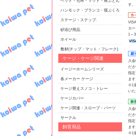
ベッド・毛布・マット・座ぶとん
す。
ハンモック・ブランコ・寝ぶくろ
ステージ・ステップ.
VIS
カー
砂浴び用品.
1～
ホイール
敷材(チップ・マット・フレーク)
ケージ・ケージ関連
入金
ださ
イージーホームシリーズ
指定
各メーカー ケージ
ます
※1
ケージ替えスノコ・トレー
いた
ケージカバー
ケージ関連・スロープ・パーツ
入金
ださ
サークル
指定
飼育用品
ます
※1