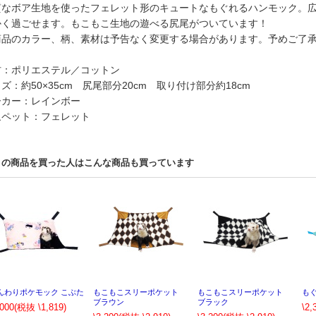
質なボア生地を使ったフェレット形のキュートなもぐれるハンモック。
かく過ごせます。もこもこ生地の遊べる尻尾がついています！
商品のカラー、柄、素材は予告なく変更する場合があります。予めご了
材：ポリエステル／コットン
ズ：約50×35cm 尻尾部分20cm 取り付け部分約18cm
ーカー：レインボー
象ペット：フェレット
この商品を買った人はこんな商品も買っています
んわりポケモック こぶた
もこもこスリーポケット
もこもこスリーポケット
も
ブラウン
ブラック
,000
(税抜 \1,819)
\2,