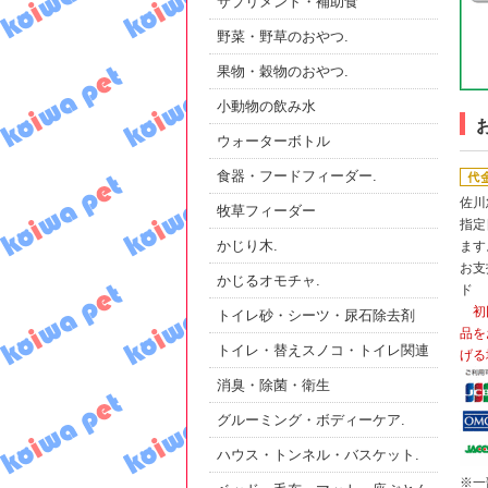
サプリメント・補助食
野菜・野草のおやつ.
果物・穀物のおやつ.
小動物の飲み水
ウォーターボトル
食器・フードフィーダー.
佐川
牧草フィーダー
指定
かじり木.
ます
お支
かじるオモチャ.
ド
初
トイレ砂・シーツ・尿石除去剤
品を
トイレ・替えスノコ・トイレ関連
げる
消臭・除菌・衛生
グルーミング・ボディーケア.
ハウス・トンネル・バスケット.
※一