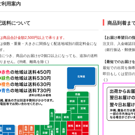
ご利用案内
配送料について
商品到着ま
は商品合計金額2,500円以上で承ります。
【お届け希望日の
は個数・重量・大きさに関係なく配送地域別の固定料金にな
注文日、入金確認日
す。
（銀行振込・郵便
送につき、商品のお届けが2個口以上になっても、追加の送料
りません。(沖縄、離島を除く)
【最短でのお届け
最短での出荷を御希
即日もしくは翌日の
く)