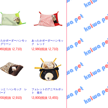
ったかボーダーハンモッ
あったかボーダーハンモッ
 グリーン
ク レッド
980
(税抜 \2,710)
\2,980
(税抜 \2,710)
クッと！ハンモック レ
フェレットのアニマルポッ
パード
ト 柴犬
200
(税抜 \2,910)
\3,800
(税抜 \3,455)