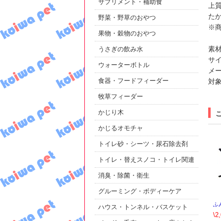
サプリメント・補助食
上
た
野菜・野草のおやつ
※
果物・穀物のおやつ
素
うさぎの飲み水
サイ
ウォーターボトル
メ
食器・フードフィーダー
対
牧草フィーダー
かじり木
かじるオモチャ
トイレ砂・シーツ・尿石除去剤
トイレ・替えスノコ・トイレ関連
消臭・除菌・衛生
グルーミング・ボディーケア
ふ
ハウス・トンネル・バスケット
\2