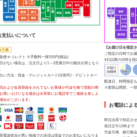
お支払いについて
【お届け日を指定
ご指定の日時でお
急便 e-コレクト ※手数料一律330円(税込)
4日以降の日時を指
日がない場合は、注文日より1～3営業日中の順次出荷となり
。
払い方法：現金・クレジットカード(分割可)・デビットカー
配達日、時間指定
回および会員登録をされてないお客様が代金引換で高額の商
※郡部山間部、一
お買い上げになる場合は出荷前にお電話等でご連絡を差し上
場合がございます。
お電話によ
即日出荷で対応させ
祝日正午12時まで
代金引換、銀行振
部電波状況が悪い地域での決済は現金でのお支払いになりま