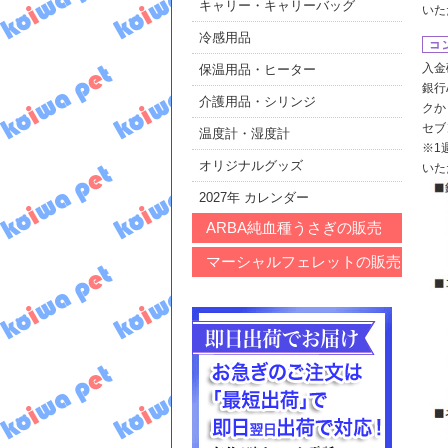
キャリー・キャリーバッグ
いた
冷感用品
入金
保温用品・ヒーター
銀行
介護用品・シリンジ
クか
セブ
温度計・湿度計
※1
オリジナルグッズ
いた
2027年 カレンダー
ARBA純血種うさぎの販売
マーシャルフェレットの販売