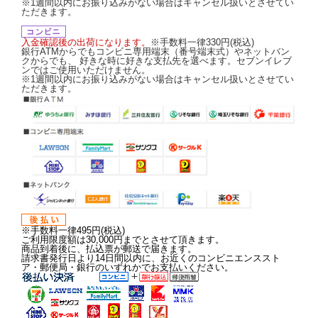
※1週間以内にお振り込みがない場合はキャンセル扱いとさせてい
ただきます。
入金確認後の出荷になります。
※手数料一律330円(税込)
銀行ATMからでもコンビニ専用端末（番号端末式）やネットバン
クからでも、 好きな時に好きな支払先を選べます。セブンイレブ
ンではご使用いただけません。
※1週間以内にお振り込みがない場合はキャンセル扱いとさせてい
ただきます。
※手数料一律495円(税込)
ご利用限度額は30,000円までとさせて頂きます。
商品到着後に、払込票が郵送で届きます。
請求書発行日より14日間以内に、お近くのコンビニエンススト
ア・郵便局・銀行のいずれかでお支払いください。