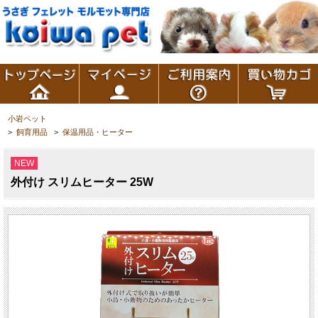
小岩ペット
>
飼育用品
>
保温用品・ヒーター
NEW
外付け スリムヒーター 25W