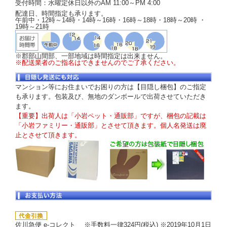
受付時間：水曜定休日以外のAM 11:00～PM 4:00
配達日、時間指定も承ります。
午前中・12時～14時・14時～16時・16時～18時・18時～20時 ・
19時～21時
※郡部山間部、一部地域は時間指定は出来ません。
※配送業者のご指名はできませんのでご了承ください。
マンション等にお住まいでお困りの方は【目隠し梱包】のご指定
も承ります。包装及び、無地のダンボールで出荷させていただき
ます。
【重要】出荷人は「小岩ペット・通販部」ですが、梱包の記載は
「小岩ファミリー・通販部」とさせて頂きます。個人名発送は廃
止とさせて頂きます。
佐川急便 e-コレクト ※手数料一律324円(税込) ※2019年10月1日