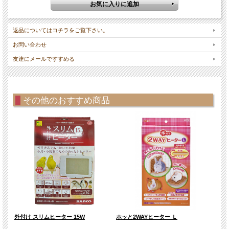
☆詳しい使い方は
こちら
をご覧下さい。
生き物が寒い時に近寄って暖まる
返品についてはコチラをご覧下さい。
表面温度約80～95℃
設定温度切り替えスイッチ(2段階 温度設定機能)
お問い合わせ
■ OFF 発熱OFF
■ L(Low) 最低設定値 約80℃
友達にメールですすめる
■ H(High) 最高設定値 約95℃
※設定値誤差 ±5℃
本体が温度を保てる高性能
作動ランプ
その他のおすすめ商品
● 加熱動作中 ランプ点灯
● 保温動作中 ランプ消灯
本品は、飼育容器内の一部を補足的に暖めるものです。飼育環境全体の空気を暖め
る場合は、 エアコンや白熱球などの保温器具を合わせて使用して下さい。
本体サイズ：Ｗ330×Ｈ124×Ｄ25.5mm コード長130mm※ 留め具取り付け部・突
起部等を除く。
メーカー：三晃商会
対象ペット：うさぎ、モルモット、他の小動物
外付け スリムヒーター 15W
ホッと2WAYヒーター Ｌ
ひん