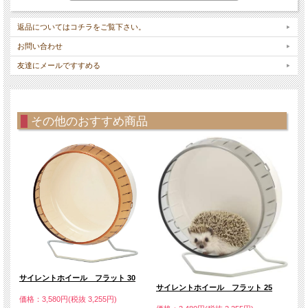
返品についてはコチラをご覧下さい。
お問い合わせ
友達にメールですすめる
その他のおすすめ商品
サイレントホイール フラット 30
サイ
サイレントホイール フラット 25
価格：3,580円(税抜 3,255円)
価格：