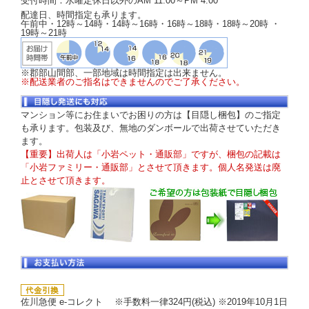
受付時間：水曜定休日以外のAM 11:00～PM 4:00
配達日、時間指定も承ります。
午前中・12時～14時・14時～16時・16時～18時・18時～20時 ・
19時～21時
※郡部山間部、一部地域は時間指定は出来ません。
※配送業者のご指名はできませんのでご了承ください。
マンション等にお住まいでお困りの方は【目隠し梱包】のご指定
も承ります。包装及び、無地のダンボールで出荷させていただき
ます。
【重要】出荷人は「小岩ペット・通販部」ですが、梱包の記載は
「小岩ファミリー・通販部」とさせて頂きます。個人名発送は廃
止とさせて頂きます。
佐川急便 e-コレクト ※手数料一律324円(税込) ※2019年10月1日