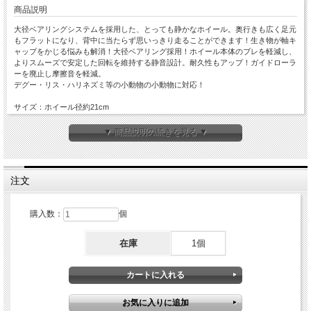
商品説明
大径ベアリングシステムを採用した、とっても静かなホイール。奥行きも広く足元
もフラットになり、背中に当たらず思いっきり走ることができます！生き物が軸キ
ャップをかじる悩みも解消！大径ベアリング採用！ホイール本体のブレを軽減し、
よりスムーズで安定した回転を維持する静音設計。耐久性もアップ！ガイドローラ
ーを廃止し摩擦音を軽減。
デグー・リス・ハリネズミ等の小動物の小動物に対応！
サイズ：ホイール径約21cm
メーカー：三晃商会
対象ペット：デグー・リス・ハリネズミ等の小動物
▼ 商品説明の続きを見る ▼
注文
購入数：
個
在庫
1個