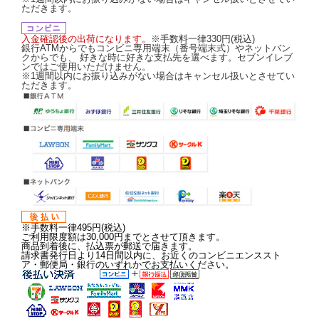
ただきます。
入金確認後の出荷になります。
※手数料一律330円(税込)
銀行ATMからでもコンビニ専用端末（番号端末式）やネットバン
クからでも、 好きな時に好きな支払先を選べます。セブンイレブ
ンではご使用いただけません。
※1週間以内にお振り込みがない場合はキャンセル扱いとさせてい
ただきます。
※手数料一律495円(税込)
ご利用限度額は30,000円までとさせて頂きます。
商品到着後に、払込票が郵送で届きます。
請求書発行日より14日間以内に、お近くのコンビニエンススト
ア・郵便局・銀行のいずれかでお支払いください。