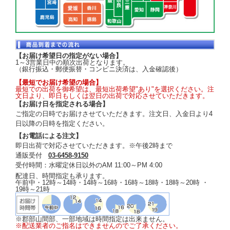
【お届け希望日の指定がない場合】
1～3営業日中の順次出荷となります。
（銀行振込・郵便振替・コンビニ決済は、入金確認後）
【最短でお届け希望の場合】
最短での出荷を御希望は、最短出荷希望"あり"を選択ください。注
文日より、即日もしくは翌日の出荷で対応させていただきます。
【お届け日を指定される場合】
ご指定の日時でお届けさせていただきます。注文日、入金日より4
日以降の日時を指定ください。
【お電話による注文】
即日出荷で対応させていただきます。※午後2時まで
通販受付
03-6458-9150
受付時間：水曜定休日以外のAM 11:00～PM 4:00
配達日、時間指定も承ります。
午前中・12時～14時・14時～16時・16時～18時・18時～20時 ・
19時～21時
※郡部山間部、一部地域は時間指定は出来ません。
※配送業者のご指名はできませんのでご了承ください。